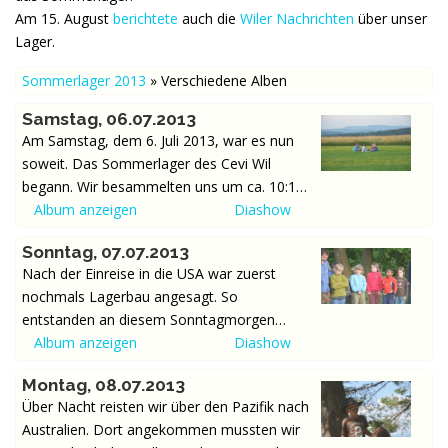
Am 15. August
berichtete
auch die
Wiler Nachrichten
über unser
Lager.
Sommerlager 2013
»
Verschiedene Alben
Samstag, 06.07.2013
Am Samstag, dem 6. Juli 2013, war es nun
soweit. Das Sommerlager des Cevi Wil
begann. Wir besammelten uns um ca. 10:15
bei der Kreuzkirche Wil. Nachdem das
Album anzeigen
Diashow
Gepäck verladen war, wurden wir das erste
Sonntag, 07.07.2013
Mal von Phileas Foggs begrüsst. Er war
Nach der Einreise in die USA war zuerst
gerade dabei eine Wette abzuschliessen. Er
nochmals Lagerbau angesagt. So
will es schaffen, innerhalb einer Woche
entstanden an diesem Sonntagmorgen
einmal um die Welt zu reisen. So machten
noch die restlichen Lagerbauten. Um 12:00
Album anzeigen
Diashow
wir uns auf, die Welt einmal zu umreisen.
Uhr gab es dann das Mittagessen. Typisch
Die erste Station war der Bahnhof Wil. Von
Montag, 08.07.2013
USA gab es Hot Dogs (oder richtigerweise
dort fuhren wir mit dem Zug nach
Über Nacht reisten wir über den Pazifik nach
Trumans). Eine Überraschung gab es noch
Winterthur und weiter nach Schaffhausen.
Australien. Dort angekommen mussten wir
für Joel. Da er heute Geburtstag hatte, gab
Durch unglückliche Umstände konnte die