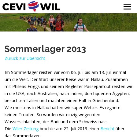
Menü
Willkommen im Cevi Wil
Zum
Inhalt
Aktuell
springen
Bilder
Sommerlager 2013
Über uns
Zurück zur Übersicht
Kontakt
Im Sommerlager reisten wir vom 06. Juli bis am 13. Juli einmal
Interner Bereich
um die Welt. Der Start unserer Reise war in Hallau. Zusammen
mit Phileas Foggs und seinem Begleiter Passepartout reisten wir
in die USA, nach Australien, nach Indien, durchquerten Ägypten,
besuchten Italien und machten einen Halt in Griechenland.
Wie meistens in Hallau hatten wir super Wetter. Es regnete
keinen Tropfen. So wurden wir einzig wegen den
Wasserschlachten, der Badi und dem Schweiss nass.
Die
Wiler Zeitung
brachte am 22. Juli 2013 einen
Bericht
über
das Sommerlager.