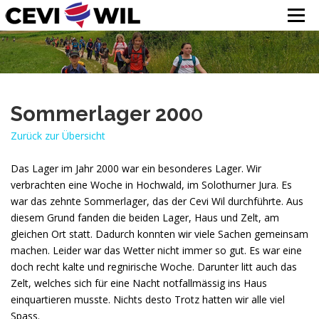
Menü
Willkommen im Cevi Wil
Zum
Inhalt
Aktuell
springen
Bilder
Sommerlager 200
0
Über uns
Zurück zur Übersicht
Kontakt
Das Lager im Jahr 2000 war ein besonderes Lager. Wir
Interner Bereich
verbrachten eine Woche in Hochwald, im Solothurner Jura. Es
war das zehnte Sommerlager, das der Cevi Wil durchführte. Aus
diesem Grund fanden die beiden Lager, Haus und Zelt, am
gleichen Ort statt. Dadurch konnten wir viele Sachen gemeinsam
machen. Leider war das Wetter nicht immer so gut. Es war eine
doch recht kalte und regnirische Woche. Darunter litt auch das
Zelt, welches sich für eine Nacht notfallmässig ins Haus
einquartieren musste. Nichts desto Trotz hatten wir alle viel
Spass.